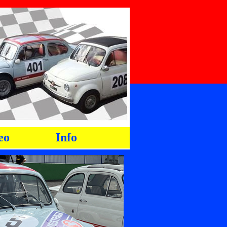
eo
Info